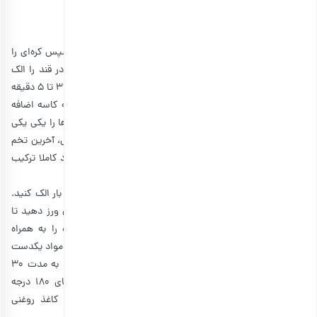
انتخاب گزینه ها
کره را 30 دقیقه قبل از یخچال خارج کنید تا کاملا نرم شود. سپس کره‌ای را
که به دمای محیط رسیده است، در ظرف مناسبی بریزید و پودر قند را الک
کنید. در این مرحله، مواد داخل کاسه را با همزن برقی به مدت 3 تا 5 دقیقه
هم بزنید تا مخلوط کره کرم رنگ شود. سپس روغن مایع را به کاسه اضافه
کنید و دوباره هم بزنید تا مواد یکدست شوند. حالا تخم مرغ‌ها را یکی یکی
به کاسه اضافه کنید و هر کدام را 30 ثانیه بزنید. سپس وانیل، آخرین تخم
مرغ و شیر را به کاسه اضافه کنید و تا جایی هم بزنید که مواد کاملا ترکیب
شوند.
در مرحله بعد، آرد را به همراه پودر کاکائو و بکینگ پودر را سه بار الک کنید.
کمی از مواد خشک را به کاسه اضافه کنید و با نوک انگشتان ورز دهید تا
خمیرِ نسبتا سفتی به دست آید. حالا گردوهای نگینی شده را به همراه
کشمش به کاسه اضافه کنید. سپس دوباره آرد را ورز دهید تا مواد یکدست
شوند. بعد خمیر را داخل کیسه فریزر قرار دهید و بگذارید تا به مدت 30
دقیقه در یخچال استراحت کند. در این فاصله فر را با دمای 180 درجه
سانتیگراد روشن کنید تا داغ شود. سپس سینی فر را با کاغذ روغنی