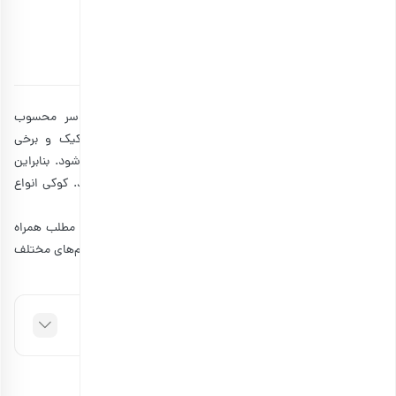
کوکی خوشمزه خانگی
توسط
آتوسا سالکی
۲۰ آبان ۱۴۰۲
36 دقیقه مطالعه
انواع کوکی جزو بهترین انتخاب‌ها برای میان وعده یا دسر محسوب
می‌شوند. معمولا طرز تهیه کوکی ساده است و برخلاف کیک و برخی
شیرینی‌های دیگر، سریع و بدون مواد اولیه زیادی درست می‌شود. بنابراین
طرفداران زیادی دارد و می‌توانید آن را در منزل خود تهیه کنید. کوکی انواع
زیادی دارد و همین تنوع کار را برایتان ساده می‌کند.
اگر شما هم به دنبال طرز تهیه انواع کوکی هستید، در ادامه مطلب همراه
مجله بارجیل
باشید تا با طرز تهیه کوکی خانگی در انواع و طعم‌های مختلف
آشنا شوید.
فهرست مطالب
طرز تهیه کوکی شکلاتی