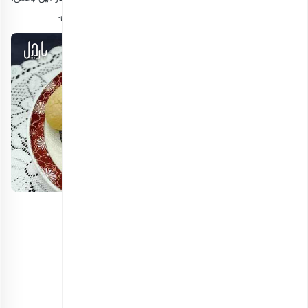
یکی از بهترین کوکی‌ها برای افراد دارای رژیم را توضیح می‌دهیم.
مواد لازم برای تهیه کوکی رژیمی
• موز: 1 عدد
• آرد سفید: 1 لیوان
• کره بادام زمینی: 70 گرم
• شکر قهوه‌ای: 2/1 لیوان