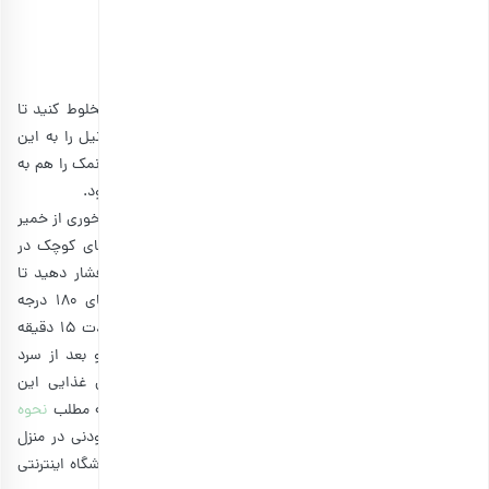
• تخم مرغ: 1 عدد
• بکینگ پودر: یک قاشق چای خوری
• وانیل: نصف قاشق چای خوری
• نمک: نصف قاشق چای خوری
ابتدا موز، کره بادام زمینی و شکر قهوه‌ای را با کمک همزن مخلوط کنید تا
خوب ترکیب و یکدست شوند. در مرحله بعد، تخم مرغ و وانیل را به این
ترکیب اضافه کنید. بقیه مواد خشک یعنی آرد، بکینگ پودر و نمک را هم به
مواد بیفزایید و هم بزنید تا مواد کوکی رژیمی شما یکدست شود.
سپس کف سینی فر را کاغذ روغنی قرار دهید و یک قاشق غذاخوری از خمیر
را که آماده کرده بودید، بردارید و با دست به صورت گلوله‌های کوچک در
آورید. سپس آن‌ها را کف سینی فر قرار دهید و با چنگال فشار دهید تا
پهن‌تر و طرح‌دار شود. سینی فر را در فر گرم شده با دمای 180 درجه
سانتیگراد، قرار دهید و اجازه دهید کوکی رژیمی شما به مدت 15 دقیقه
بپزند. وقتی سطح کوکی‌ها طلایی شد، یعنی آماده هستند و بعد از سرد
شدن می‌توانید از خوردن آن‌ها لذت ببرید.اگر مایلید ارزش غذایی این
کوکی‌های رژیمی را افزایش دهید، پیشنهاد می‌کنیم با مطالعه مطلب
نحوه
تهیه کره بادام زمینی خانگی
، این محصول را بدون هیچ افزودنی در منزل
خود درست کنید. مواد لازم این کره خوشمزه و رژیمی در فروشگاه اینترنتی