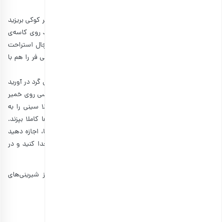
شود.
شکلات تلخ را به صورت نگینی ریز خرد کنید، سپس داخل خمیر کوکی بریزید
و دوباره با لیسک مخلوط کنید تا مواد با هم ترکیب شوند. بعد روی کاسه‌ی
خمیر را با سلفون بپوشانید و آن را به مدت 30 دقیقه در یخچال استراحت
دهید. بعد از این مدت، فر را روی 180 درجه قرار دهید و سینی فر را هم با
کاغذ روغنی بپوشانید.
سپس چند قاشق غذاخوری از خمیر کوکی را برداشته و به شکل گرد در آورید
و با فاصله از هم در سینی فر قرار دهید. مقداری شکلات چیپسی روی خمیر
بریزید و کمی فشار دهید تا شکلات به داخل خمیر برود. حالا سینی را به
مدت 10 تا 12 دقیقه در طبقه وسط فر قرار دهید تا کوکی‌ها کاملا بپزند.
نهایتا، سینی را از فر خارج کنید و بدون دست زدن به کوکی‌ها، اجازه دهید
تا کاملا خنک شوند. بعد از آن می‌توانید کوکی‌ها را از کاغذ جدا کنید و در
ظرف مورد نظرتان قرار دهید.
این کوکی جذاب را می‌توانید در کنار
شیرینی توت
، یکی از شیرینی‌های
سنتی ایرانی برای شب‌نشینی‌های خود و عزیزانتان سرو کنید.
طرز تهیه کوکی ساده