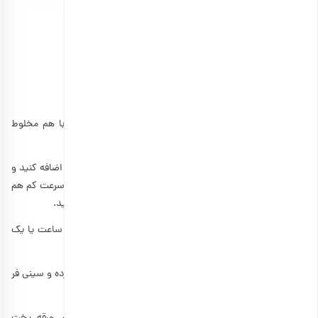
خرما ربی
انتخاب گزینه ها
· ابتدا در یک کاسه متوسط آرد، جوش شیرین و نمک را با هم مخلوط
کنید.
· در کاسه همزن برقی شکر را بریزید و تخم مرغ‌ها را یکی یکی اضافه کنید و
به آرامی هم بزنید. سپس وانیل و آرد را کم کم اضافه کنید. با سرعت کم هم
بزنید تا آرد خوب جا بیفتد. گردو و خرما را اضافه کرده و هم بزنید.
· خمیر به دست آمده را با پلاستیک بپوشانید و به مدت 2 ساعت یا یک
شب در یخچال بگذارید.
· در مرحله بعد، ابتدا فر را با دمای 350 درجه فارنهایت گرم کرده و سینی فر
را با کاغذ روغنی بپوشانید.