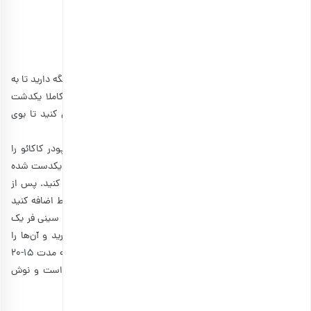
• آرد سفید: ۱ و ۱/۴ پیمانه
• روغن مایع: ۸ قاشق غذا خوری
• بیکینگ پودر: ۱/۲ قاشق غذا خوری
• آب جوش سرد شده: ۱ قاشق غذا خوری
• وانیل: نوک قاشق چای خوریابتدا همه مواد را در دمای اتاق نگه دارید تا به
دمای یکسان برسند. تخم مرغ‌ها را با شکر و وانیل بزنید تا کاملا یکدشت
شوند و به رنگ کرم درآیند. در حین هم‌زدن، مواد را دورگیری کنید تا بوی
تخم مرغ گرفته شود.
سپس آب جوشیده و خنک‌شده را اضافه کنید و هم بزنید. پودر کاکائو را
الک کرده و روی مواد بریزید و تا جایی هم بزنید که همه مواد یکدست شده
باشند. در همین حین، روغن مایع و بکینگ پودر را هم اضافه کنید. پس از
یکدست شدن همه موارد، نهایتا باید آرد را کم‌کم به این مخلوط اضافه کنید
و آن را خوب ورز دهید تا به میزان کافی، چسبنده شود. داخل سینی فر یک
کاغذ روغنی قرار دهید و خمیرها را به صورت گرد شده در آورید و آن‌ها را
داخل سینی فر قرار دهید. سپس آن‌ها را با دمای 170 درجه به مدت 15-20
دقیقه داخل فر بگذارید. بعد از این مدت، کوکی شما آماده است و نوش
جان کنید.