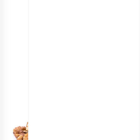
• پودر کاکائو: ۱ قاشق غذاخوری
• مغز گردو: 2/1 لیوان
• کشمش: ۱ لیوان
• کره: ۵۰ گرم
• روغن مایع: 4/1 لیوان
• شیر: 4/1 لیوان
• تخم مرغ: ۲ عدد
• وانیل: 2/1 قاشق چایخوری
• بکینگ پودر: ۱ قاشق چایخوری