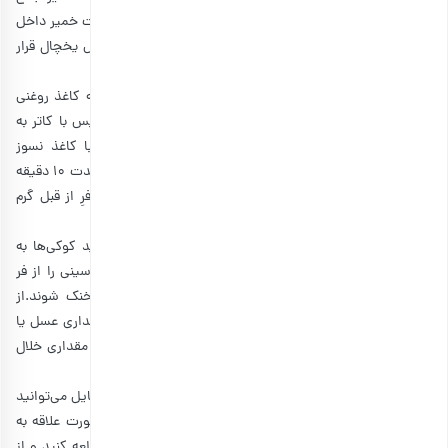
شود. خمیر صاف و یکدست را داخل نایلون قرار دهید و با دست خمیر داخل
نایلون را باز کنید تا منسجم شود. آن را به مدت 1 ساعت داخل یخچال قرار
دهید.
بعد از این مدت، خمیر را از یخچال خارج کرده و بین دو تکه کاغذ روغنی
قرار دهید. آن را به ضخامت 4 تا 5 میلی‌متر پهن کنید و سپس با کاتر به
شکل و اندازه دلخواه برش دهید. کف سینی یا قالب را با کاغذ نسوز
بپوشانید و کوکی‌ها را با فاصله در آن قرار دهید. سینی را به مدت 10 دقیقه
در یخچال بگذارید تا کاملا خنک شود و سپس، آن را داخل فرِ از قبل گرم
شده قرار دهید.
دمای فر را روی 160 درجه سانتیگراد قرار دهید و اجازه دهید کوکی‌ها به
مدت 10 دقیقه در فر بپزند تا لبه‌های آن طلایی شود. سپس سینی را از فر
خارج کنید و در دمای محیط قرار دهید تا کوکی‌ها کمی خنک شوند.از
آنجایی که شکل کوکی کره ای خیلی ساده است، می‌توانید مقداری عسل یا
شکلات آب شده روی آن‌ها اضافه کنید. سپس روی آن‌ها را با مقداری خلال
پسته، خلال بادام و کنجد، تزئین کنید.
طعم زعفران تاثیر زیادی در بو و عطر کوکی‌ها دارد، در صورت تمایل می‌توانید
به مواد این کوکی کره‌ای، کمی زعفران هم اضافه کنید. در صورت علاقه به
این ادویه خوشمزه، می‌توانید
طرز تهیه پیروک زعفرانی
را مطالعه کنید و از